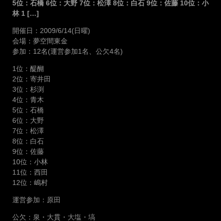
5位：石橋 6位：大野 7位：松澤 8位：白石 9位：佐藤 10位：小
林 1 […]
開催日：2009/6/14(日曜)
会場：夢空間東金
参加：12名(運営参加1名、公欠4名)
1位：醍醐
2位：寄井田
3位：杉渕
4位：青木
5位：石橋
6位：大野
7位：松澤
8位：白石
9位：佐藤
10位：小林
11位：西田
12位：嶋村
運営参加：原田
公欠：泉・大貫・大塩・塙