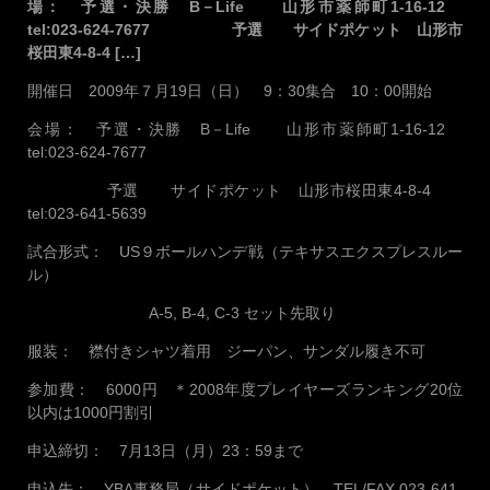
場： 予選・決勝 B－Life 山形市薬師町1-16-12
tel:023-624-7677 予選 サイドポケット 山形市
桜田東4-8-4 […]
開催日 2009年７月19日（日） 9：30集合 10：00開始
会場： 予選・決勝 B－Life 山形市薬師町1-16-12
tel:023-624-7677
予選 サイドポケット 山形市桜田東4-8-4
tel:023-641-5639
試合形式： US９ボールハンデ戦（テキサスエクスプレスルー
ル）
A-5, B-4, C-3 セット先取り
服装： 襟付きシャツ着用 ジーパン、サンダル履き不可
参加費： 6000円 ＊2008年度プレイヤーズランキング20位
以内は1000円割引
申込締切： 7月13日（月）23：59まで
申込先： YBA事務局（サイドポケット） TEL/FAX 023-641-