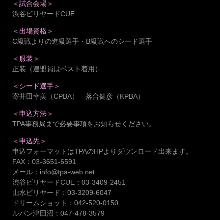
＜試合会場＞
渋谷ビリヤードCUE
＜出場資格＞
C級戦よりの進級選手・B級戦へのシード選手
＜服装＞
正装（連盟員はベスト着用）
＜シード選手＞
寄井田幸美（CPBA） 落合健彦（KPBA）
＜申込方法＞
TPA事務局まで必要事項をお知らせください。
＜申込先＞
申込フォーマットはTPAのHPよりダウンロード出来ます。
FAX：03-3651-6591
メール：info@tpa-web.net
渋谷ビリヤードCUE：03-3409-2451
山水ビリヤード：03-3209-6047
ドリームショット：042-520-0150
ルパン津田沼：047-478-3579