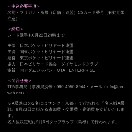
＜申込必要事項＞
名前・フリガナ・所属（店舗・連盟）CSカード番号（有効期限
注意）
＜締切＞
シード選手も6月22日24時まで
主催 日本ポケットビリヤード連盟
主管 関東ポケットビリヤード連盟
運営 東京ポケットビリヤード連盟
協力 日本ビリヤード協会・ダイヤモンドクラブ
協賛 ㈱アダムジャパン・OTA ENTERPRISE
＜問合せ先＞
TPA事務局（事務局携帯：090-4950-8944・メール：info@tpa-
web.net）
※A級進出の2名にはサンク（京都）で行われる『名人戦A級
戦』8月23日に掛かる参加費・交通費・宿泊費を支給いたしま
す。
名人位決定戦は9月6日タップラップ（島根）で行われます。