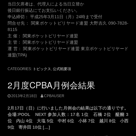
当日欠席者は、代理人による当日立替か
後日銀行振込にてお支払いください。
申込締切： 平成25年3月11日（月）24時まで受付
問合せ先： 関東ポケットビリヤード連盟 大野吉久 090-7828-
8115
主 催： 関東ポケットビリヤード連盟
主 管： 関東ポケットビリヤード連盟
運 営： 関東ポケットビリヤード連盟 東京ポケットビリヤード
連盟(TPA)
CATEGORIES:
トピックス
,
公式戦要項
2月度CPBA月例会結果
2013年2月18日
CPBAUSER
2月17日（日）に行いました月例会の結果は以下の通りです。
会場:POOL NEXT 参加人数：17名 1位 石橋 2位 醍醐 3
位 内山 4位 大塩 5位 中村 6位 小林 7位 越川 8位 小西
9位 寄井田 10位 […]