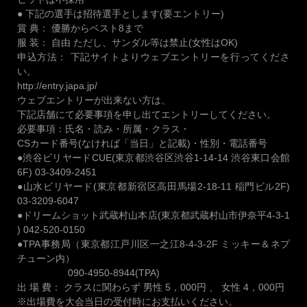
● 下記の選手は招待選手とします(要エントリー)
賞 典： 優勝からベスト8まで
服 装： 自由 ただし、サンダル等は禁止(女性はOK)
申込方法： 下記サイトよりウェブエントリーを行ってくださ
い。
http://entry.japa.jp/
ウェブエントリーが出来ない方は、
下記店舗にて必要事項を申し出てエントリーしてください。
必要事項：氏名・読み・所属・クラス・
CSカード番号(なければ「当日」と記載)・性別・電話番号
●渋谷ビリヤードCUE(東京都渋谷区渋谷1-14-14 渋谷東口会館
6F) 03-3409-2451
●山水ビリヤード(東京都新宿区高田馬場2-18-11 稲門ビル2F)
03-3209-6047
●ドリームショット武蔵村山本店(東京都武蔵村山市伊奈平4-3-1
) 042-520-0150
●TPA事務局（東京都江戸川区一之江8-4-3-2F ミッキー＆ネプ
チューン内）
090-4950-8944(TPA)
出 場 費： クラスに関わらず 男性 5，000円 、 女性 4，000円
※出場費を大会当日の受付時にお支払いください。