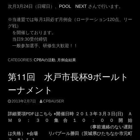
次月3月24日（日曜日）、
POOL NEXT
さんで行います。
※当連盟では毎月1回必ず月例会（ローテーション120点、リー
グ戦）
を開催しております。
当日9:30受付締切
一般参加選手、研修生大歓迎！！
CATEGORIES:
CPBAの活動
,
月例会結果
第11回 水戸市長杯9ボールト
ーナメント
2013年2月7日
CPBAUSER
詳細要項PDFはこちら ♦開催日時 ２０１３年３月３日(日) Ａ
Ｍ９：３０集合１０：００開始
（事前連絡のない遅刻
は失格） ♦会場 リバプール勝田（茨城県ひたちなか市元町
２－８） […]