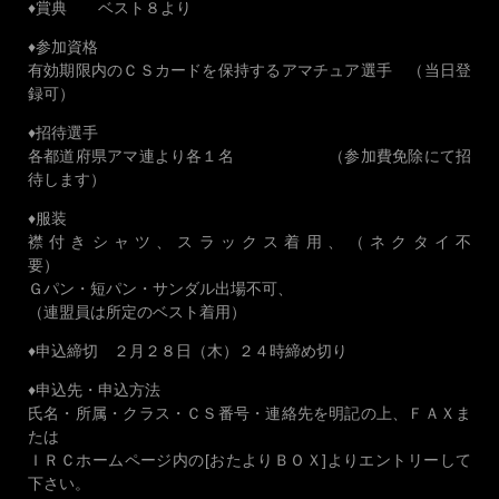
♦賞典 ベスト８より
♦参加資格
有効期限内のＣＳカードを保持するアマチュア選手 （当日登
録可）
♦招待選手
各都道府県アマ連より各１名 （参加費免除にて招
待します）
♦服装
襟付きシャツ、スラックス着用、（ネクタイ不
要）
Ｇパン・短パン・サンダル出場不可、
（連盟員は所定のベスト着用）
♦申込締切 ２月２８日（木）２４時締め切り
♦申込先・申込方法
氏名・所属・クラス・ＣＳ番号・連絡先を明記の上、ＦＡＸま
たは
ＩＲＣホームページ内の[おたよりＢＯＸ]よりエントリーして
下さい。