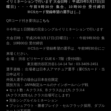
イリミネーションで行います 大会日時： 平成25年3月17日(日
曜日)・・・午前9時30分 集合、10時00分 受付締切
※CSカード登録希望の選手は […]
QRコード付き要項は
こちら
※今年は１日開催の完全シングルイリミネーションで行います
大会日時： 平成25年3月17日(日曜日)・・・午前9時30分 集
合、10時00分 受付締切
※CSカード登録希望の選手は、午前9時30分にご
来場ください。
会 場： 渋谷 ビリヤード CUE 6・7階（受付6階）
東京都渋谷区渋谷1-14-14 Tel：03-3409-2451
選手資格： 出場者は日本人アマチュア選手（要CSカード・当
日申込可 ）
外国人選手の場合は日本在住限定
競技方法： JAPA制定ルールのナインボールハンデ戦
● セット数：A クラス6、B クラスおよびL クラス4
(A クラス女性もL クラス出場可とします)
● 完全シングルイルミネーション
● プッシュアウト・勝者ブレイク・セルフラック採用、ダブル
ヒットは不採用