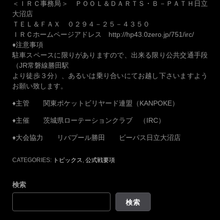
＜ＩＲＣ事務局＞ ＰＯＯＬ＆ＤＡＲＴＳ・Ｂ－ＰＡＴＨ日立
大沼店
ＴＥＬ＆ＦＡＸ ０２９４－２５－４３５０
ＩＲＣホームページアドレス http://hp43.0zero.jp/751/irc/
♦注意事項
駐車スペースに限りがありますので、出来る限り公共交通手段
（JR常磐線勝田駅
より徒歩３分）、あるいは乗り合いにてお越し下さいますよう
お願い致します。
♦主管 関東ポケットビリヤード連盟（KANPOKE）
♦主催 茨城県ローテーションクラブ （IRC）
♦大会協力 リバプール勝田 ビーパス日立大沼店
CATEGORIES:
トピックス
,
公式戦要項
検索
検索