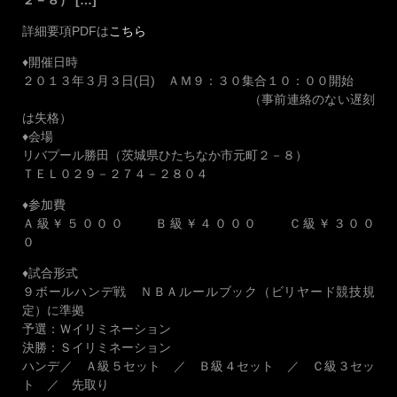
詳細要項PDFは
こちら
♦開催日時
２０１３年３月３日(日) ＡＭ９：３０集合１０：００開始
（事前連絡のない遅刻
は失格）
♦会場
リバプール勝田（茨城県ひたちなか市元町２－８）
ＴＥＬ０２９－２７４－２８０４
♦参加費
Ａ級￥５０００ Ｂ級￥４０００ Ｃ級￥３００
０
♦試合形式
９ボールハンデ戦 ＮＢＡルールブック（ビリヤード競技規
定）に準拠
予選：Ｗイリミネーション
決勝：Ｓイリミネーション
ハンデ／ Ａ級５セット ／ Ｂ級４セット ／ Ｃ級３セッ
ト ／ 先取り