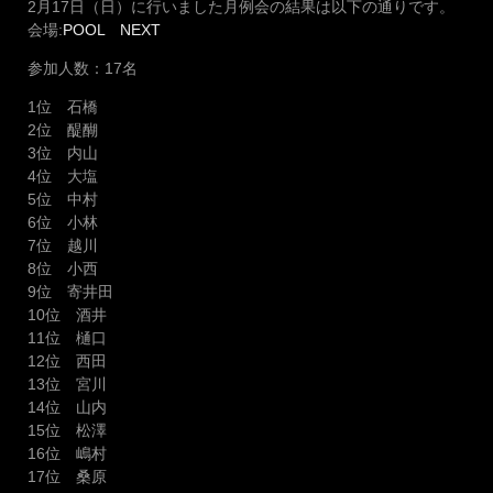
2月17日（日）に行いました月例会の結果は以下の通りです。
会場:
POOL NEXT
参加人数：17名
1位 石橋
2位 醍醐
3位 内山
4位 大塩
5位 中村
6位 小林
7位 越川
8位 小西
9位 寄井田
10位 酒井
11位 樋口
12位 西田
13位 宮川
14位 山内
15位 松澤
16位 嶋村
17位 桑原