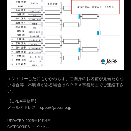
エントリーしたにもかかわらず、ご自身のお名前が見当たらな
い場合等、不明点がある場合はＣＰＢＡ事務局までご連絡下さ
い。
【CPBA事務局】
メールアドレス：cpba@japa.ne.jp
UPDATED:
2025年10月4日
CATEGORIES:
トピックス