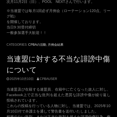
次月11月2日（日）、POOL NEXTさんで行います。
※当連盟では毎月1回必ず月例会（ローテーション120点、リー
グ戦）
を開催しております。
当日9:30受付締切
一般参加選手大歓迎！！
CATEGORIES:
CPBAの活動
,
月例会結果
当連盟に対する不当な誹謗中傷
について
2025年10月10日
CPBAUSER
当連盟及び在籍する連盟員、在籍中に亡くなった故人に対し、
Facebook上で正当な批判を超えた悪質な誹謗中傷が繰り返し
投稿されています。
これらの投稿を行っている人物に対し、当連盟では、2025年10
月10日付で弁護士を通して警告書を送付いたしました。
根拠のない批判、または正当な批判を超えた誹謗中傷行為、侮