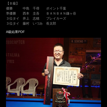
【Ｂ級】
優勝 中島 千尋 ポイント千葉
準優勝 西本 圭吾 ＢＡＮＢＡＮ鎌ヶ谷
３位タイ 井上 志穂 ブレイカーズ
３位タイ 藤村 いづみ 長太郎
A級結果PDF