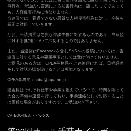
辱行為、脅迫的な言葉による妨害行為は、誰に対してであって
も、人権侵害行為に他なりません。
当連盟では、看過できない悪質な人権侵害行為に対し、今後も
厳正に対処していきます。
なお、当該措置は悪質な誹謗中傷に対するものであり、当連盟
に対する批判について抑制するものではありません。
また、当連盟はFacebookを含むSNSへの投稿については、当
連盟に対する意見や要望事項としては受け付けておりません。
ご意見のある方は、CPBA事務局へご連絡頂ければ、日程調整
をして対話の場を設けることは可能となります。
CPBA事務局：cpba@japa.ne.jp
連盟員はそれぞれ仕事や学業を抱えている中で、時間を削って
大会の準備や運営を行っており、事前連絡なしで対応すること
は困難な場合がありますので、ご承知おき下さい。
CATEGORIES:
トピックス
第32回オール千葉ナインボー