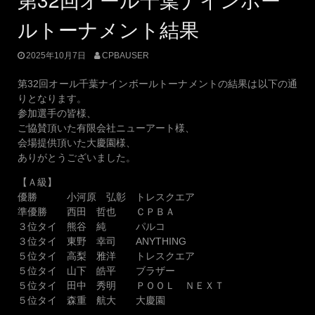
ルトーナメント結果
2025年10月7日
CPBAUSER
第32回オール千葉ナインボールトーナメントの結果は以下の通
りとなります。
参加選手の皆様、
ご協賛頂いた有限会社ニューアート様、
会場提供頂いた大慶園様、
ありがとうございました。
【Ａ級】
優勝 小河原 弘彰 トレスクエア
準優勝 西田 哲也 ＣＰＢＡ
３位タイ 熊谷 純 パルコ
３位タイ 東野 幸司 ANYTHING
５位タイ 高梨 雅洋 トレスクエア
５位タイ 山下 皓平 ブラザー
５位タイ 田中 秀明 ＰＯＯＬ ＮＥＸＴ
５位タイ 森重 航大 大慶園