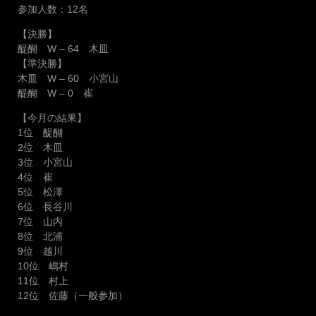
参加人数：12名
【決勝】
醍醐 W – 64 木皿
【準決勝】
木皿 W – 60 小宮山
醍醐 W – 0 崔
【今月の結果】
1位 醍醐
2位 木皿
3位 小宮山
4位 崔
5位 松澤
6位 長谷川
7位 山内
8位 北浦
9位 越川
10位 嶋村
11位 村上
12位 佐藤（一般参加）