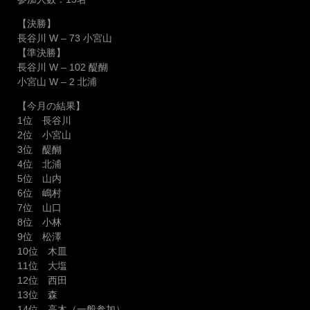
【決勝】
長谷川 W – 73 小宮山
【準決勝】
長谷川 W – 102 醍醐
小宮山 W – 2 北浦
【今月の結果】
1位 長谷川
2位 小宮山
3位 醍醐
4位 北浦
5位 山内
6位 嶋村
7位 山口
8位 小林
9位 松澤
10位 木皿
11位 大塩
12位 西田
13位 森
14位 高木（一般参加）