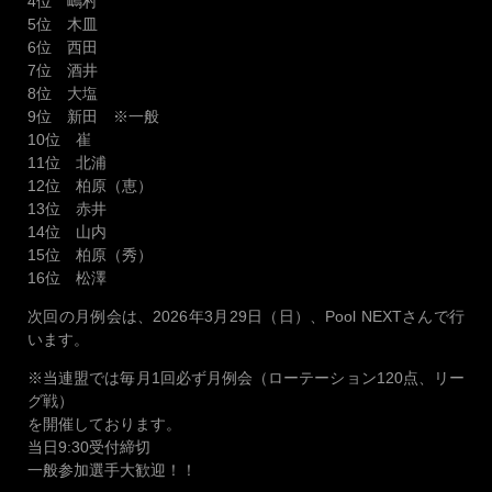
4位 嶋村
5位 木皿
6位 西田
7位 酒井
8位 大塩
9位 新田 ※一般
10位 崔
11位 北浦
12位 柏原（恵）
13位 赤井
14位 山内
15位 柏原（秀）
16位 松澤
次回の月例会は、2026年3月29日（日）、Pool NEXTさんで行
います。
※当連盟では毎月1回必ず月例会（ローテーション120点、リー
グ戦）
を開催しております。
当日9:30受付締切
一般参加選手大歓迎！！