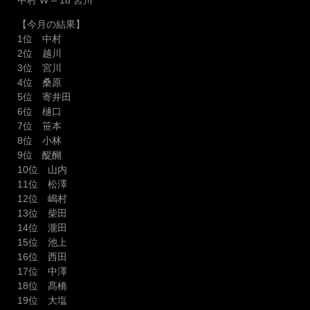
【今月の結果】
1位 中村
2位 越川
3位 宮川
4位 桑原
5位 寄井田
6位 樋口
7位 笹本
8位 小林
9位 醍醐
10位 山内
11位 松澤
12位 嶋村
13位 柴田
14位 瀧田
15位 池上
16位 西田
17位 中澤
18位 髙橋
19位 大塩